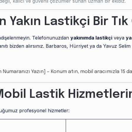
değil, kalıcı ve güvenli çözümler sunan uzman bir ekibiz.
n Yakın Lastikçi Bir Tı
 endişelenmeyin. Telefonunuzdan
yakınımda lastikçi
veya
ya
yanıtı bizden alırsınız. Barbaros, Hürriyet ya da Yavuz Se
 Numaranızı Yazın] – Konum atın, mobil aracımızla 15 da
Mobil Lastik Hizmetleri
duğumuz profesyonel hizmetler: