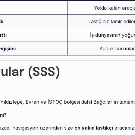
r
Yolda kalan araçla
ik
Lastiğiniz tamir ed
ttı
İş dünyasının yoğun 
eğişimi
Küçük sorunlar 
ular (SSS)
 Yıldıztepe, Evren ve İSTOÇ bölgesi dahil Bağcılar’ın tamam
mi?
zde, navigasyon üzerinden size
en yakın lastikçi
aracımız y