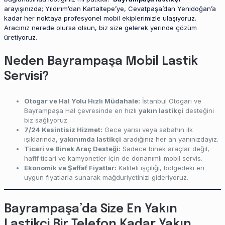
arayışınızda; Yıldırım’dan Kartaltepe’ye, Cevatpaşa’dan Yenidoğan’a
kadar her noktaya profesyonel mobil ekiplerimizle ulaşıyoruz.
Aracınız nerede olursa olsun, biz size gelerek yerinde çözüm
üretiyoruz.
Neden Bayrampaşa Mobil Lastik
Servisi?
Otogar ve Hal Yolu Hızlı Müdahale:
İstanbul Otogarı ve
Bayrampaşa Hal çevresinde en hızlı
yakın lastikçi
desteğini
biz sağlıyoruz.
7/24 Kesintisiz Hizmet:
Gece yarısı veya sabahın ilk
ışıklarında,
yakınımda lastikçi
aradığınız her an yanınızdayız.
Ticari ve Binek Araç Desteği:
Sadece binek araçlar değil,
hafif ticari ve kamyonetler için de donanımlı mobil servis.
Ekonomik ve Şeffaf Fiyatlar:
Kaliteli işçiliği, bölgedeki en
uygun fiyatlarla sunarak mağduriyetinizi gideriyoruz.
Bayrampaşa’da Size En Yakın
Lastikçi Bir Telefon Kadar Yakın