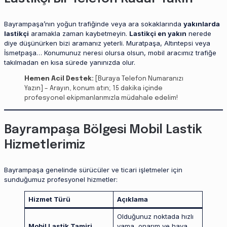
Bayrampaşa’nın yoğun trafiğinde veya ara sokaklarında
yakınlarda
lastikçi
aramakla zaman kaybetmeyin.
Lastikçi en yakın
nerede
diye düşünürken bizi aramanız yeterli. Muratpaşa, Altıntepsi veya
İsmetpaşa… Konumunuz neresi olursa olsun, mobil aracımız trafiğe
takılmadan en kısa sürede yanınızda olur.
Hemen Acil Destek:
[Buraya Telefon Numaranızı
Yazın] – Arayın, konum atın; 15 dakika içinde
profesyonel ekipmanlarımızla müdahale edelim!
Bayrampaşa Bölgesi Mobil Lastik
Hizmetlerimiz
Bayrampaşa genelinde sürücüler ve ticari işletmeler için
sunduğumuz profesyonel hizmetler:
Hizmet Türü
Açıklama
Olduğunuz noktada hızlı
Mobil Lastik Tamiri
yama, onarım ve hava