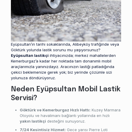
Eyüpsultan’ın tarihi sokaklarında, Alibeyköy trafiğinde veya
Göktürk yolunda lastik sorunu mu yaşıyorsunuz?
Eyüpsultan lastikçi
ihtiyacınızda; merkez mahallelerden
Kemerburgaz’a kadar her noktada tam donanımlı mobil
araçlarımızla yanınızdayız. Aracınızın lastiği patladığında
çekici beklemenize gerek yok; biz yerinde çözümle sizi
yolunuza döndürüyoruz.
Neden Eyüpsultan Mobil Lastik
Servisi?
Göktürk ve Kemerburgaz Hızlı Hattı:
Kuzey Marmara
Otoyolu ve havalimanı bağlantı yollarında en hızlı
yakın lastikçi
desteğini sunuyoruz.
7/24 Kesintisiz Hizmet:
Gece yarısı Pierre Loti