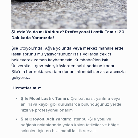
Şile’de Yolda mı Kaldınız? Profesyonel Lastik Tamiri 20
Dakikada Yanınızda!
Şile Otoyolu’nda, Ağva yolunda veya merkez mahallelerde
lastik sorunu mu yaşıyorsunuz? Issız yollarda çekici
bekleyerek zaman kaybetmeyin. Kumbaba’dan Işık
Üniversitesi çevresine, köylerden sahil şeridine kadar
Şile’nin her noktasına tam donanımlı mobil servis aracımızla
geliyoruz.
Hizmetlerimiz:
Şile Mobil Lastik Tamiri:
Çivi batması, yarılma veya
ani hava kaybı gibi durumlarda bulunduğunuz yerde
hızlı ve profesyonel onarım.
Şile Otoyolu Acil Yardım:
İstanbul-Şile yolu ve
bağlantı noktalarında yolda kalan tatilciler ve bölge
sakinleri için en hızlı mobil lastik servisi.