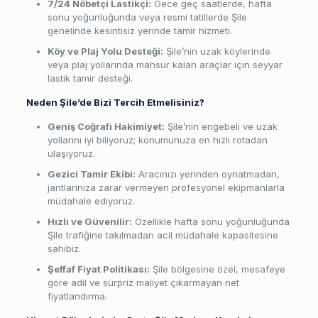
7/24 Nöbetçi Lastikçi:
Gece geç saatlerde, hafta
sonu yoğunluğunda veya resmi tatillerde Şile
genelinde kesintisiz yerinde tamir hizmeti.
Köy ve Plaj Yolu Desteği:
Şile’nin uzak köylerinde
veya plaj yollarında mahsur kalan araçlar için seyyar
lastik tamir desteği.
Neden Şile’de Bizi Tercih Etmelisiniz?
Geniş Coğrafi Hakimiyet:
Şile’nin engebeli ve uzak
yollarını iyi biliyoruz; konumunuza en hızlı rotadan
ulaşıyoruz.
Gezici Tamir Ekibi:
Aracınızı yerinden oynatmadan,
jantlarınıza zarar vermeyen profesyonel ekipmanlarla
müdahale ediyoruz.
Hızlı ve Güvenilir:
Özellikle hafta sonu yoğunluğunda
Şile trafiğine takılmadan acil müdahale kapasitesine
sahibiz.
Şeffaf Fiyat Politikası:
Şile bölgesine özel, mesafeye
göre adil ve sürpriz maliyet çıkarmayan net
fiyatlandırma.