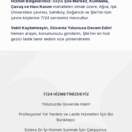
Hizmet Bölgelerimiz:
Başta
Şile Merkez, Kumbaba,
Çavuş ve Hacı Kasım
mahalleleri olmak üzere; Ağva, Işık
Üniversitesi çevresi, Sahilköy, Doğancılı ve Şile’nin tüm
çevre köylerine 7/24 servisimiz mevcuttur.
Vakit Kaybetmeyin, Güvenle Yolunuza Devam Edin!
Hemen arayın, konumunuzu gönderin, Şile’nin en hızlı
gezici lastik tamir ekibini size yönlendirelim.
Masal Oku
7/24 HİZMETİNİZDEYİZ
Yolunuzda Güvende Kalın!
Profesyonel Yol Yardımı ve Lastik Hizmetleri İçin Biz
Buradayız.
Sizlere En İyi Hizmeti Sunmak İçin Çalışıyoruz.