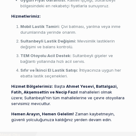
bölgesindeki en rekabetçi fiyatlarla sunuyoruz.
Hizmetlerimiz:
Mobil Lastik Tamiri:
Çivi batması, yarılma veya inme
durumlarında yerinde onarım.
Sultanbeyli Lastik Değişimi:
Mevsimlik lastiklerin
değişimi ve balans kontrolü.
TEM Otoyolu Acil Destek:
Sultanbeyli gişeler ve
bağlantı yollarında hızlı acil servis.
Sıfır ve İkinci El Lastik Satışı:
İhtiyacınıza uygun her
ebatta lastik seçenekleri.
Hizmet Bölgelerimiz:
Başta
Ahmet Yesevi, Battalgazi,
Fatih, Akşemsettin ve Necip Fazıl
mahalleleri olmak
üzere; Sultanbeyli’nin tüm mahallelerine ve çevre otoyollara
servisimiz mevcuttur.
Hemen Arayın, Hemen Gelelim!
Zaman kaybetmeyin,
güvenli yolculuğunuza kaldığınız yerden devam edin.
Masal Oku