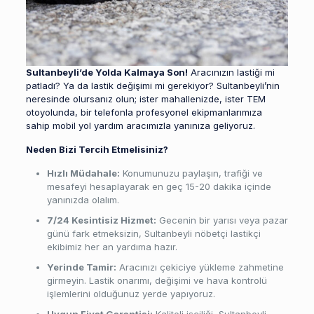
Sultanbeyli’de Yolda Kalmaya Son!
Aracınızın lastiği mi
patladı? Ya da lastik değişimi mi gerekiyor? Sultanbeyli’nin
neresinde olursanız olun; ister mahallenizde, ister TEM
otoyolunda, bir telefonla profesyonel ekipmanlarımıza
sahip mobil yol yardım aracımızla yanınıza geliyoruz.
Neden Bizi Tercih Etmelisiniz?
Hızlı Müdahale:
Konumunuzu paylaşın, trafiği ve
mesafeyi hesaplayarak en geç 15-20 dakika içinde
yanınızda olalım.
7/24 Kesintisiz Hizmet:
Gecenin bir yarısı veya pazar
günü fark etmeksizin, Sultanbeyli nöbetçi lastikçi
ekibimiz her an yardıma hazır.
Yerinde Tamir:
Aracınızı çekiciye yükleme zahmetine
girmeyin. Lastik onarımı, değişimi ve hava kontrolü
işlemlerini olduğunuz yerde yapıyoruz.
Uygun Fiyat Garantisi:
Kaliteli işçiliği, Sultanbeyli