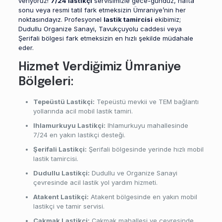
veriyoruz!
7/24 lastikçi
servisimizle gece-gündüz, hafta
sonu veya resmi tatil fark etmeksizin Ümraniye’nin her
noktasındayız. Profesyonel
lastik tamircisi
ekibimiz;
Dudullu Organize Sanayi, Tavukçuyolu caddesi veya
Şerifali bölgesi fark etmeksizin en hızlı şekilde müdahale
eder.
Hizmet Verdiğimiz Ümraniye
Bölgeleri:
Tepeüstü Lastikçi:
Tepeüstü mevkii ve TEM bağlantı
yollarında acil mobil lastik tamiri.
Ihlamurkuyu Lastikçi:
Ihlamurkuyu mahallesinde
7/24 en yakın lastikçi desteği.
Şerifali Lastikçi:
Şerifali bölgesinde yerinde hızlı mobil
lastik tamircisi.
Dudullu Lastikçi:
Dudullu ve Organize Sanayi
çevresinde acil lastik yol yardım hizmeti.
Atakent Lastikçi:
Atakent bölgesinde en yakın mobil
lastikçi ve tamir servisi.
Çakmak Lastikçi:
Çakmak mahallesi ve çevresinde